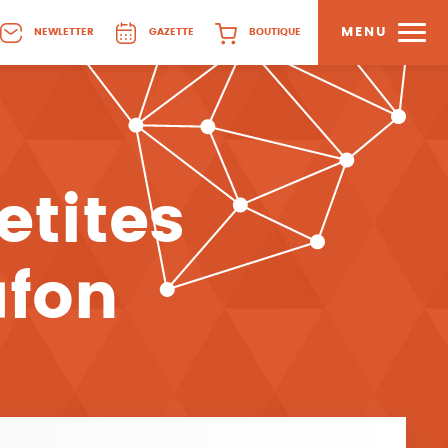
MENU
NEWLETTER
GAZETTE
BOUTIQUE
etites
afon