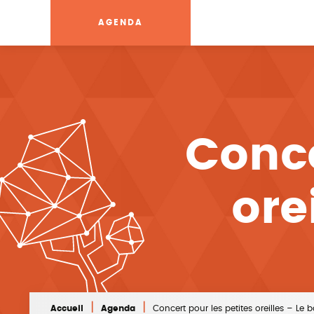
AGENDA
Conce
ore
|
|
Accueil
Agenda
Concert pour les petites oreilles – Le 