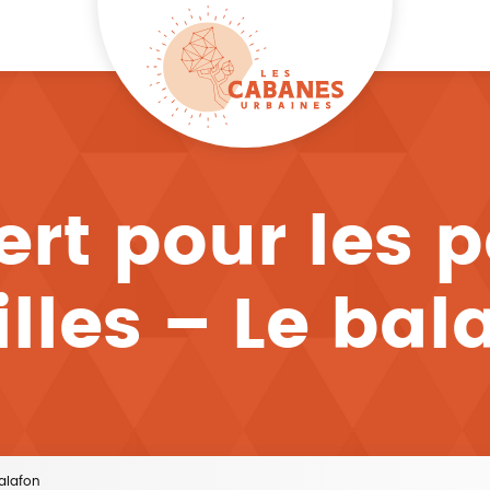
rt pour les p
illes – Le bal
balafon