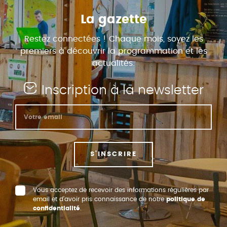
La gazette
Restez connectées ! Chaque mois, soyez les
premiers à découvrir la programmation et les
actualités.
Inscription à la newsletter
S'INSCRIRE
Vous acceptez de recevoir des informations régulières par
email et d’avoir pris connaissance de notre
politique de
confidentialité
.