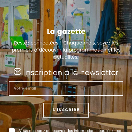
La gazette
Restez connectées ! Chaque mois, soyez les
premiers à découvrir la programmation et les
actualités.
Inscription à la newsletter
S'INSCRIRE
Vous acceptez de recevoir des informations régulières par