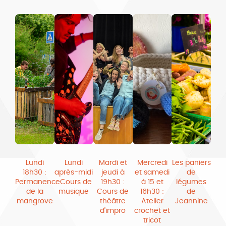
Lundi
Lundi
Mardi et
Mercredi
Les paniers
18h30 :
après-midi
jeudi à
et samedi
de
Permanence
: Cours de
19h30 :
à 15 et
légumes
de la
musique
Cours de
16h30 :
de
mangrove
théâtre
Atelier
Jeannine
d’impro
crochet et
tricot