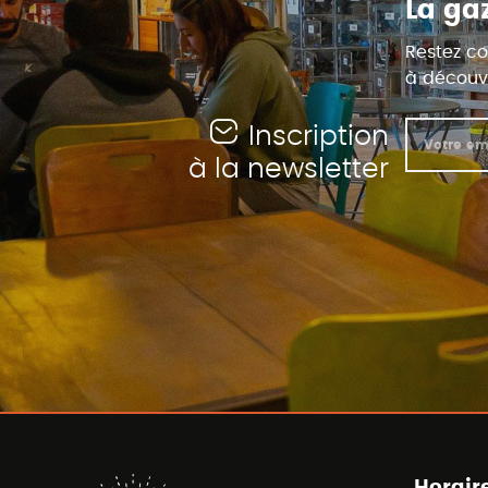
La ga
Restez co
à découvr
Inscription
à la newsletter