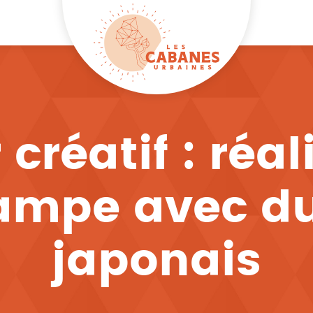
 créatif : réa
lampe avec du
japonais