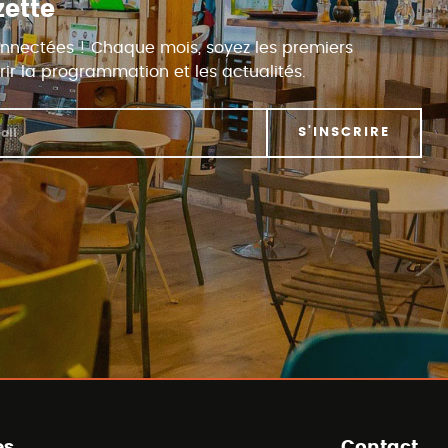
zette
nnectées ! Chaque mois, soyez les premiers
ir la programmation et les actualités.
S'INSCRIRE