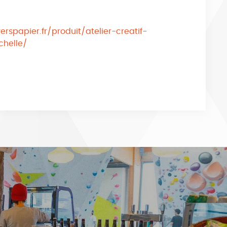
spapier.fr/produit/atelier-creatif-
chelle/