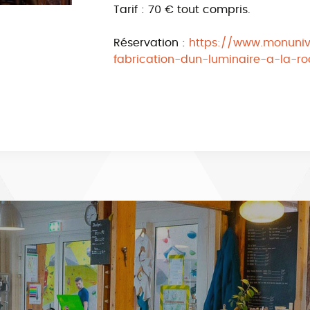
Tarif : 70 € tout compris.
Réservation :
https://www.monuniver
fabrication-dun-luminaire-a-la-ro