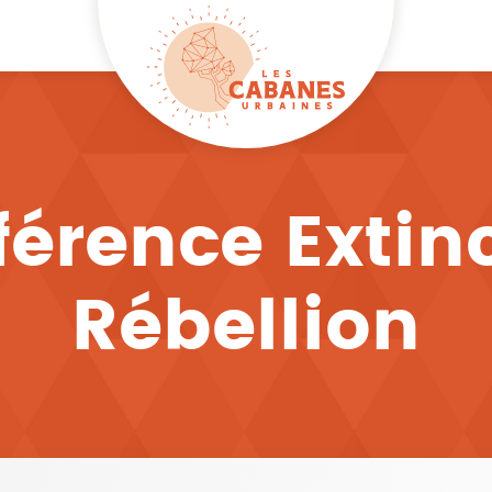
érence Extin
Rébellion