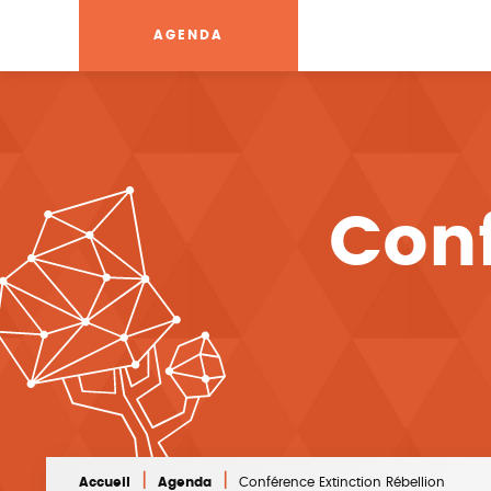
AGENDA
Conf
|
|
Accueil
Agenda
Conférence Extinction Rébellion