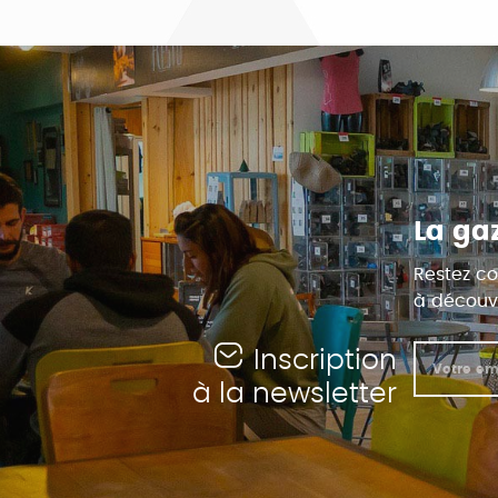
La ga
Restez co
à découvr
Inscription
à la newsletter