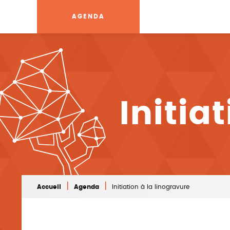
AGENDA
Initia
|
|
Accueil
Agenda
Initiation à la linogravure