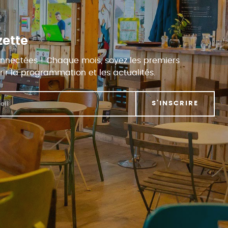
zette
nnectées ! Chaque mois, soyez les premiers
ir la programmation et les actualités.
S'INSCRIRE