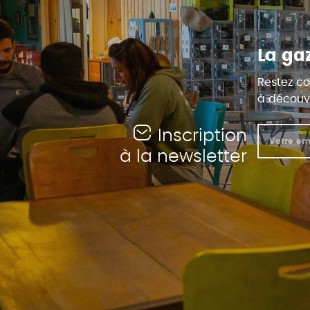
La ga
Restez co
à découvr
Inscription
à la newsletter