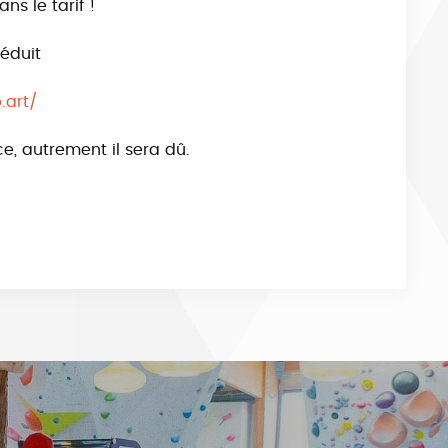
ns le tarif !
réduit
.art/
ce, autrement il sera dû.