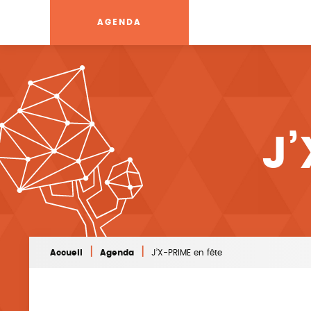
AGENDA
J’
|
|
Accueil
Agenda
J’X-PRIME en fête