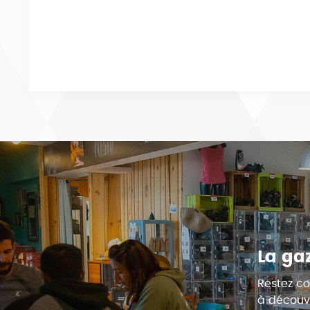
La ga
Restez co
à découvr