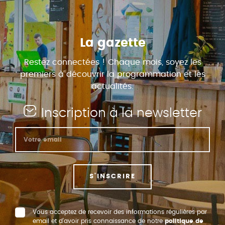
La gazette
Restez connectées ! Chaque mois, soyez les
premiers à découvrir la programmation et les
actualités.
Inscription à la newsletter
S'INSCRIRE
Vous acceptez de recevoir des informations régulières par
email et d’avoir pris connaissance de notre
politique de