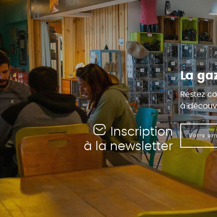
La ga
Restez co
à découvr
Inscription
à la newsletter