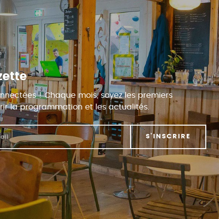
zette
nnectées ! Chaque mois, soyez les premiers
ir la programmation et les actualités.
S'INSCRIRE