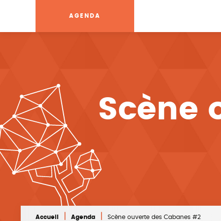
AGENDA
Scène 
|
|
Accueil
Agenda
Scène ouverte des Cabanes #2