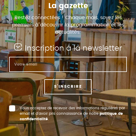
La gazette
Restez connectées ! Chaque mois, soyez les
premiers à découvrir la programmation et les
actualités.
Inscription à la newsletter
S'INSCRIRE
Vous acceptez de recevoir des informations régulières par
email et d’avoir pris connaissance de notre
politique de
confidentialité
.