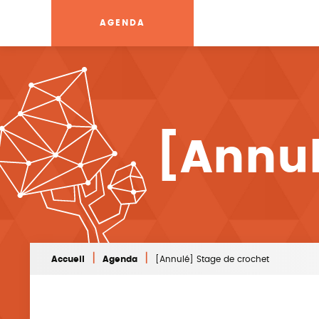
AGENDA
[Annul
|
|
Accueil
Agenda
[Annulé] Stage de crochet