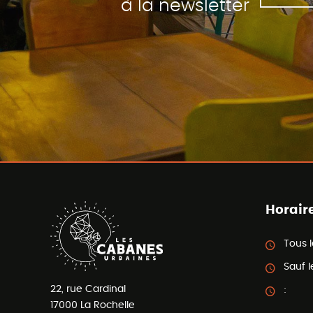
à la newsletter
Horair
Tous l
Sauf l
22, rue Cardinal
:
17000
La Rochelle