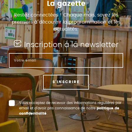
La gazette
Restez connectées ! Chaque mois, soyez les
premiers à découvrir la programmation et les
actualités.
Inscription à la newsletter
S'INSCRIRE
Vous acceptez de recevoir des informations régulières par
email et d’avoir pris connaissance de notre
politique de
confidentialité
.