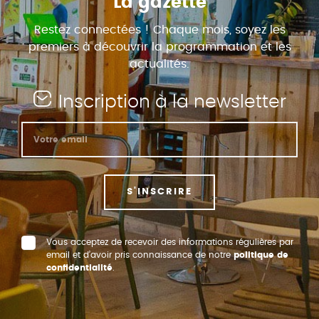
La gazette
Restez connectées ! Chaque mois, soyez les
premiers à découvrir la programmation et les
actualités.
Inscription à la newsletter
S'INSCRIRE
Vous acceptez de recevoir des informations régulières par
email et d’avoir pris connaissance de notre
politique de
confidentialité
.