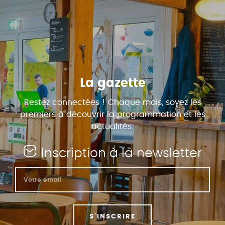
La gazette
Restez connectées ! Chaque mois, soyez les
premiers à découvrir la programmation et les
actualités.
Inscription à la newsletter
S'INSCRIRE