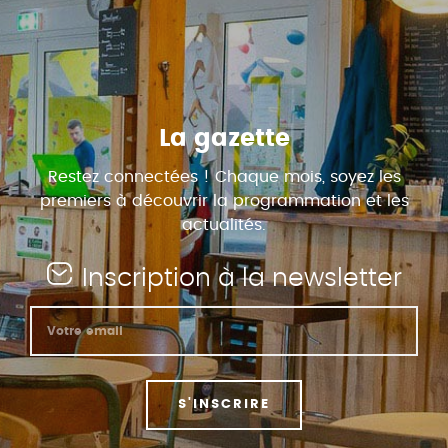
La gazette
Restez connectées ! Chaque mois, soyez les
premiers à découvrir la programmation et les
actualités.
Inscription à la newsletter
S'INSCRIRE