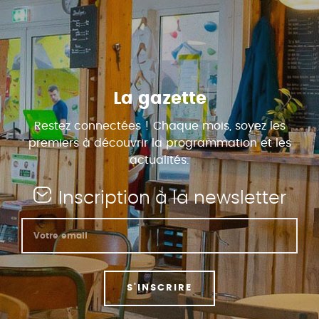
La gazette
Restez connectées ! Chaque mois, soyez les
premiers à découvrir la programmation et les
actualités.
Inscription à la newsletter
S'INSCRIRE