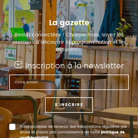
La gazette
Restez connectées ! Chaque mois, soyez les
premiers à découvrir la programmation et les
actualités.
Inscription à la newsletter
S'INSCRIRE
Vous acceptez de recevoir des informations régulières par
email et d’avoir pris connaissance de notre
politique de
confidentialité
.