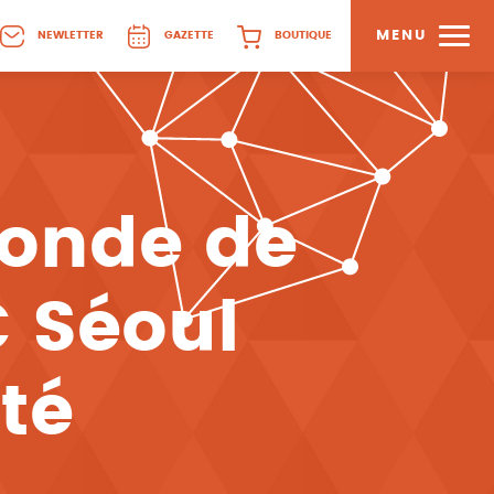
MENU
NEWLETTER
GAZETTE
BOUTIQUE
onde de
 Séoul
lté