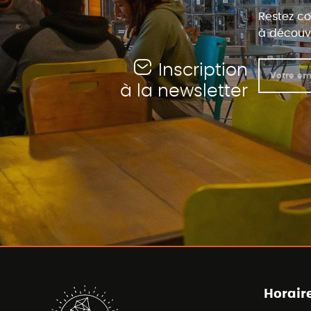
Restez co
à découvr
Inscription
à la newsletter
Horair