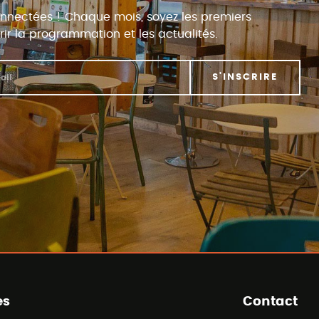
nnectées ! Chaque mois, soyez les premiers
ir la programmation et les actualités.
S'INSCRIRE
es
Contact