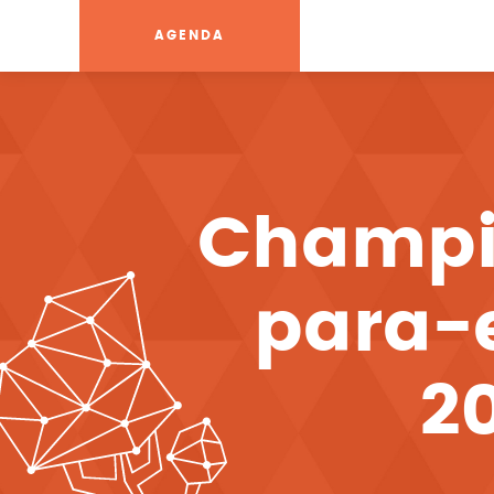
AGENDA
Champi
para-
20