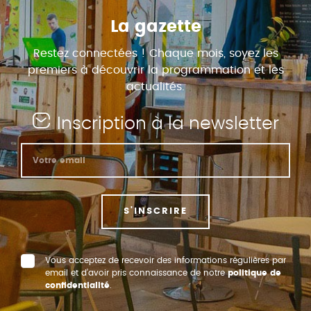
La gazette
Restez connectées ! Chaque mois, soyez les
premiers à découvrir la programmation et les
actualités.
Inscription à la newsletter
S'INSCRIRE
Vous acceptez de recevoir des informations régulières par
email et d’avoir pris connaissance de notre
politique de
confidentialité
.