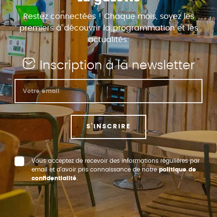
Restez connectées ! Chaque mois, soyez les
premiers à découvrir la programmation et les
actualités.
Inscription à la newsletter
S'INSCRIRE
Vous acceptez de recevoir des informations régulières par
email et d’avoir pris connaissance de notre
politique de
confidentialité
.