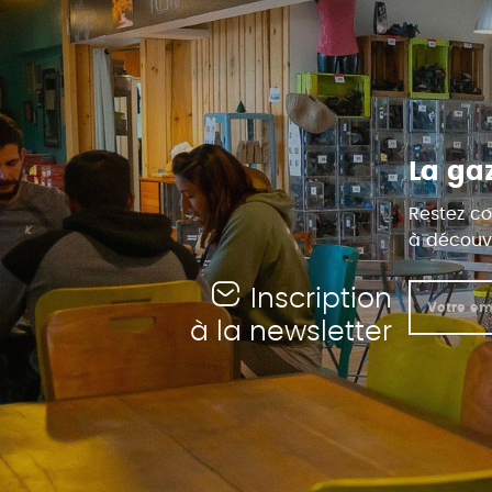
La ga
Restez co
à découvr
Inscription
à la newsletter