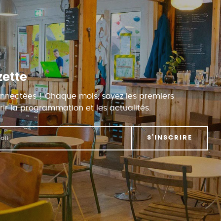
zette
nnectées ! Chaque mois, soyez les premiers
ir la programmation et les actualités.
S'INSCRIRE