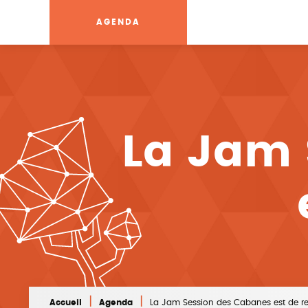
AGENDA
La Jam 
|
|
Accueil
Agenda
La Jam Session des Cabanes est de re