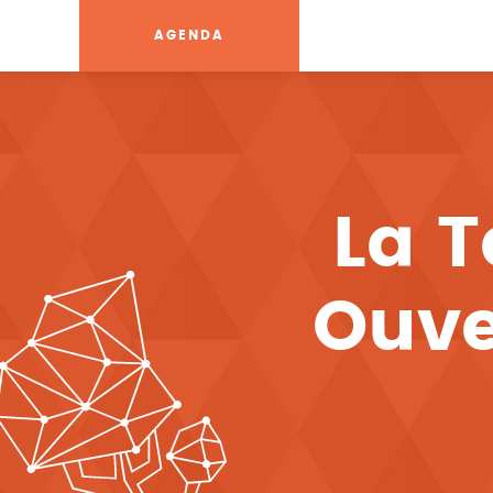
AGENDA
La 
Ouve