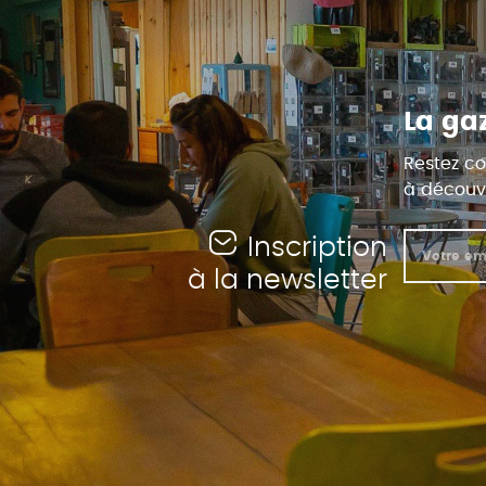
La ga
Restez co
à découvr
Inscription
à la newsletter