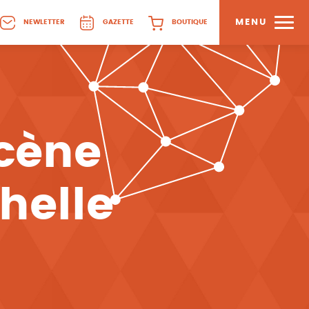
MENU
NEWLETTER
GAZETTE
BOUTIQUE
cène
helle