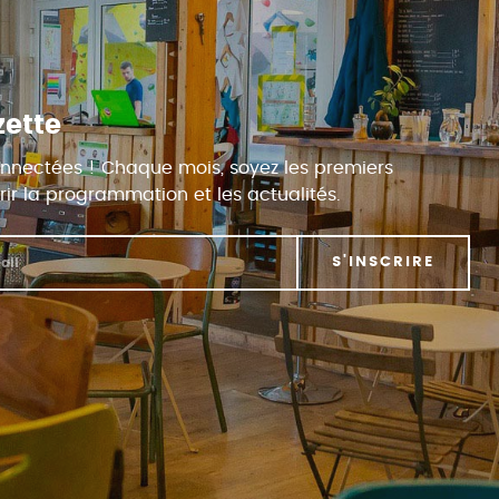
zette
nnectées ! Chaque mois, soyez les premiers
ir la programmation et les actualités.
S'INSCRIRE