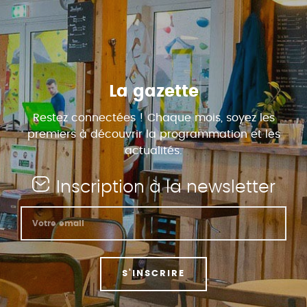
La gazette
Restez connectées ! Chaque mois, soyez les
premiers à découvrir la programmation et les
actualités.
Inscription à la newsletter
S'INSCRIRE