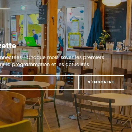
zette
nnectées ! Chaque mois, soyez les premiers
ir la programmation et les actualités.
S'INSCRIRE