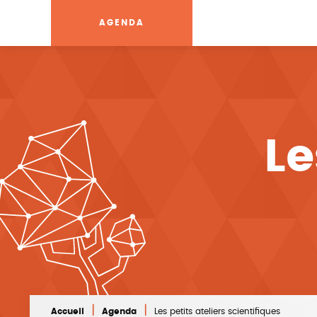
AGENDA
Le
|
|
Accueil
Agenda
Les petits ateliers scientifiques