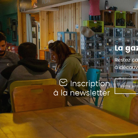
La ga
Restez co
à découvr
Inscription
à la newsletter