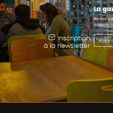
La ga
Restez co
à découvr
Inscription
à la newsletter