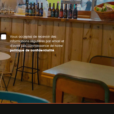
Vous acceptez de recevoir des
informations régulières par email et
d’avoir pris connaissance de notre
politique de confidentialité
.