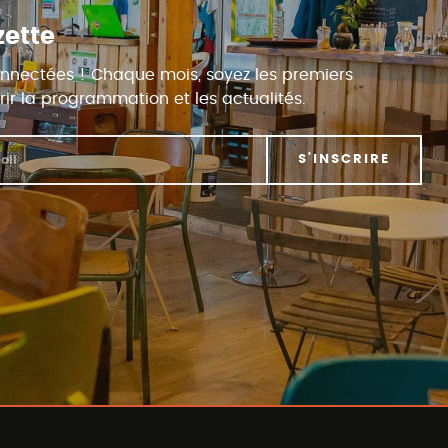
zette
nnectées ! Chaque mois, soyez les premiers
ir la programmation et les actualités.
S'INSCRIRE