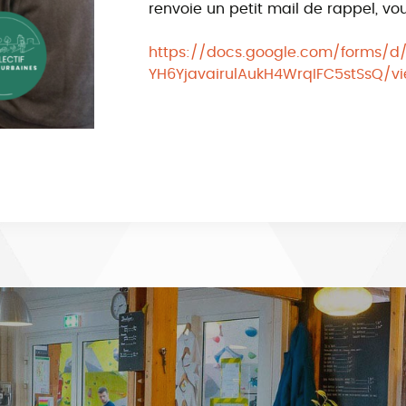
renvoie un petit mail de rappel, vou
https://docs.google.com/forms/d
YH6YjavairulAukH4WrqIFC5stSsQ/v