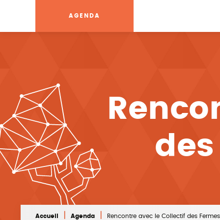
AGENDA
Rencon
des
|
|
Accueil
Agenda
Rencontre avec le Collectif des Ferme