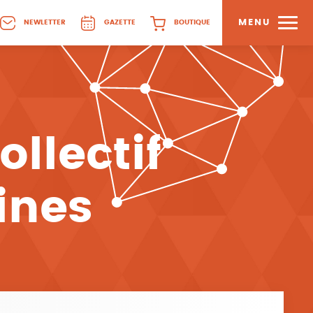
MENU
NEWLETTER
GAZETTE
BOUTIQUE
llectif
ines