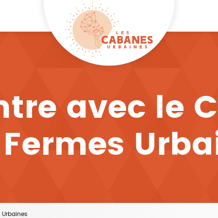
tre avec le Co
 Fermes Urba
s Urbaines