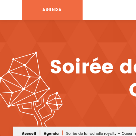
AGENDA
Soirée d
|
|
Accueil
Agenda
Soirée de la rochelle royalty – Queer 