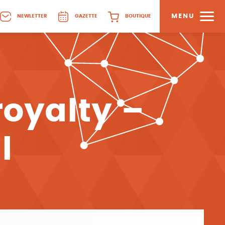
MENU
NEWLETTER
GAZETTE
BOUTIQUE
royalty –
l