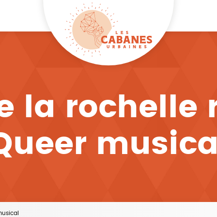
e la rochelle 
Queer musica
musical