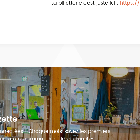
La billetterie c’est juste ici :
https:/
zette
nnectées ! Chaque mois, soyez les premiers
ir la programmation et les actualités.