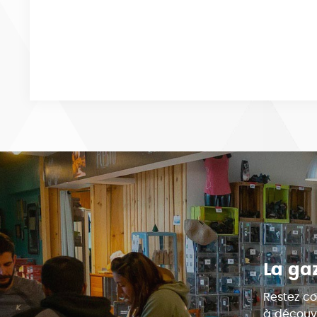
La ga
Restez co
à découvr