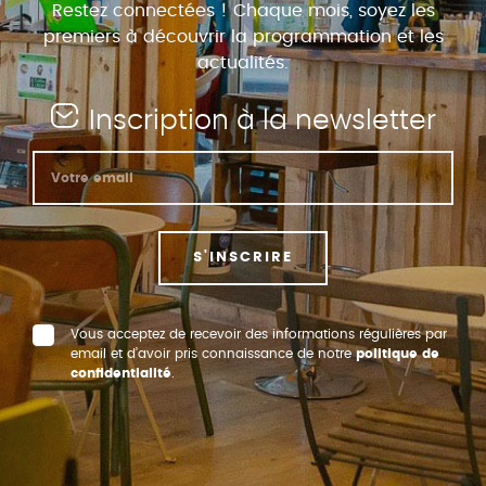
Restez connectées ! Chaque mois, soyez les
premiers à découvrir la programmation et les
actualités.
Inscription à la newsletter
S'INSCRIRE
Vous acceptez de recevoir des informations régulières par
email et d’avoir pris connaissance de notre
politique de
confidentialité
.