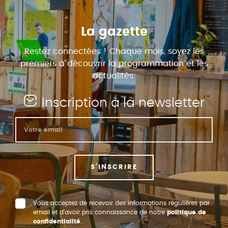
La gazette
Restez connectées ! Chaque mois, soyez les
premiers à découvrir la programmation et les
actualités.
Inscription à la newsletter
S'INSCRIRE
Vous acceptez de recevoir des informations régulières par
email et d’avoir pris connaissance de notre
politique de
confidentialité
.