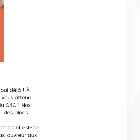
oui déjà ! À
n vous attend
du C4C ! Nos
r des blocs
 comment est-ce
as, ouvreur aux