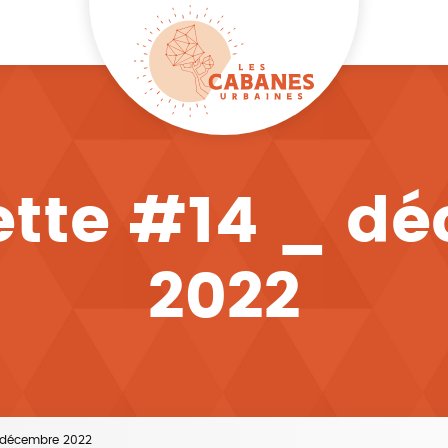
ette #14 _ d
2022
_ décembre 2022