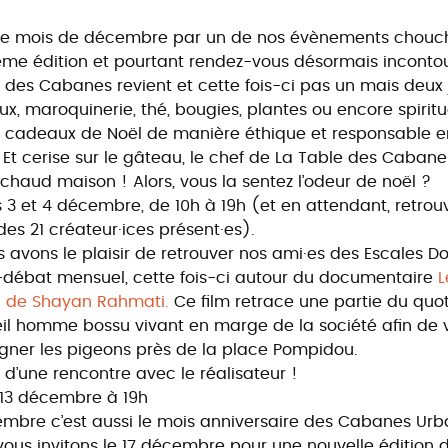
 mois de décembre par un de nos évènements chouch
ème édition et pourtant rendez-vous désormais incontou
des Cabanes revient et cette fois-ci pas un mais deux 
joux, maroquinerie, thé, bougies, plantes ou encore spiritu
 cadeaux de Noël de manière éthique et responsable en
l. Et cerise sur le gâteau, le chef de La Table des Caban
 chaud maison ! Alors, vous la sentez l’odeur de noël ?
 3 et 4 décembre, de 10h à 19h (et en attendant, retrou
 des 21 créateur·ices présent·es).
s avons le plaisir de retrouver nos ami·es des Escales 
-débat mensuel, cette fois-ci autour du documentaire
L
 de Shayan Rahmati.
Ce film retrace une partie du quo
eil homme bossu vivant en marge de la société afin de 
gner les pigeons près de la place Pompidou.
e d’une rencontre avec le réalisateur !
 13 décembre à 19h
mbre c’est aussi le mois anniversaire des Cabanes Urba
vous invitons le 17 décembre pour une nouvelle édition 