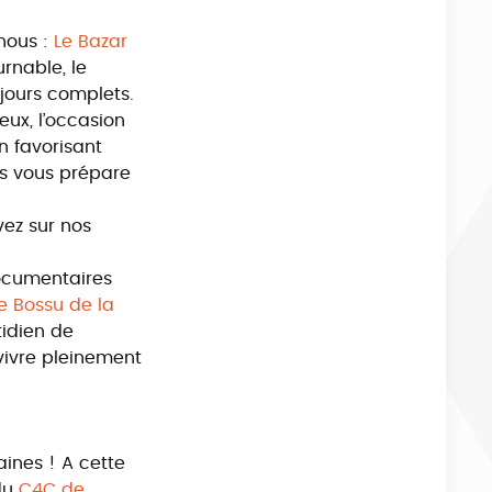
ous :
Le Bazar
rnable, le
jours complets.
eux, l’occasion
 favorisant
es vous prépare
vez sur nos
Documentaires
e Bossu de la
tidien de
vivre pleinement
ines ! A cette
du
C4C de