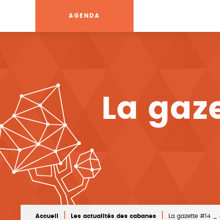
AGENDA
La gaz
|
|
Accueil
Les actualités des cabanes
La gazette #14 