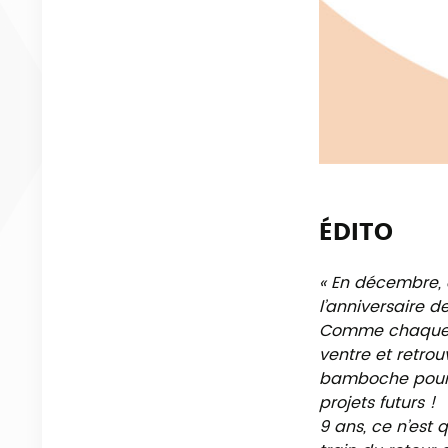
ÉDITO
«
En décembre, c’
l’anniversaire 
Comme chaque a
ventre et retrou
bamboche pour b
projets futurs !
9 ans, ce n’est