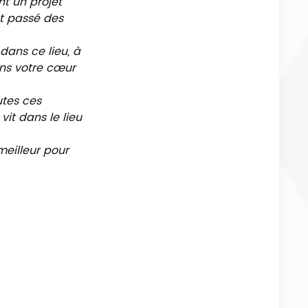
nt un projet
st passé des
dans ce lieu, à
ns votre cœur
utes ces
it dans le lieu
meilleur pour