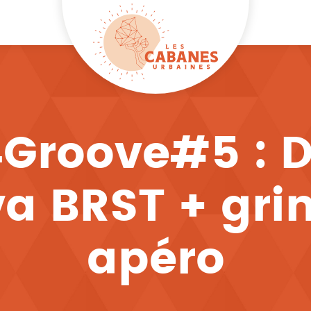
roove#5 : DJ 
a BRST + gri
apéro