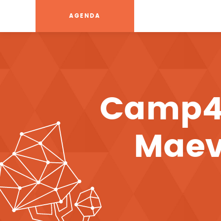
AGENDA
Camp4G
Maev