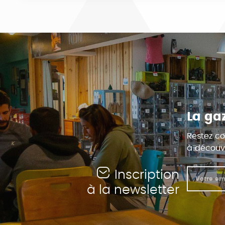
La ga
Restez co
à découvr
Inscription
à la newsletter