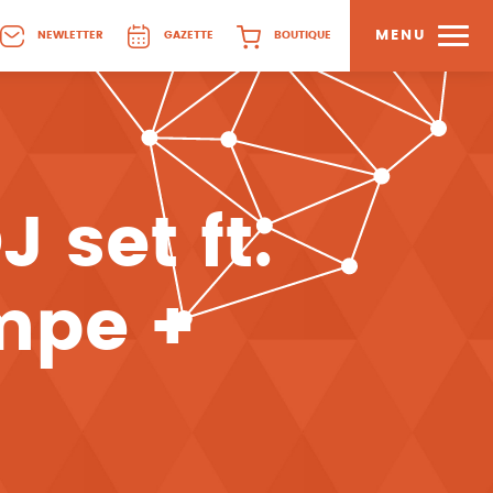
MENU
NEWLETTER
GAZETTE
BOUTIQUE
set ft.
mpe +