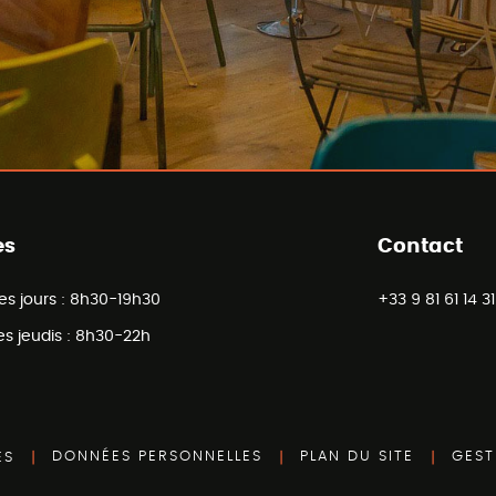
es
Contact
es jours :
8h30-19h30
+33 9 81 61 14 31
es jeudis :
8h30-22h
DONNÉES PERSONNELLES
PLAN DU SITE
GEST
ES