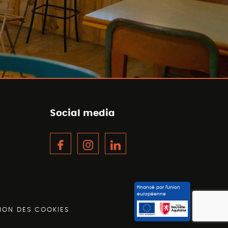
Social media
Facebook
Instagram
LinkedIn
Financé par l’Union
européenne
ION DES COOKIES