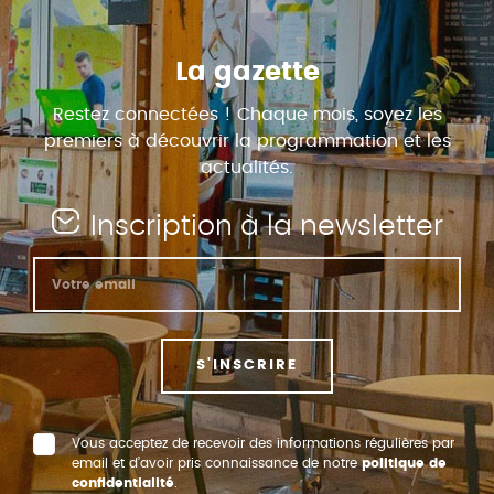
La gazette
Restez connectées ! Chaque mois, soyez les
premiers à découvrir la programmation et les
actualités.
Inscription à la newsletter
S'INSCRIRE
Vous acceptez de recevoir des informations régulières par
email et d’avoir pris connaissance de notre
politique de
confidentialité
.