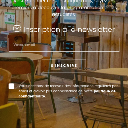
Restez connectées ! Chaque mois, soyez les
premiers à découvrir la programmation et les
actualités.
Inscription à la newsletter
S'INSCRIRE
Vous acceptez de recevoir des informations régulières par
email et d’avoir pris connaissance de notre
politique de
confidentialité
.