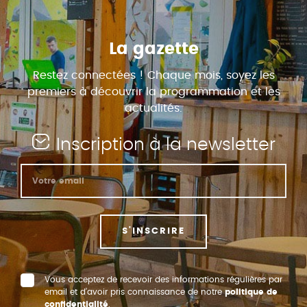
La gazette
Restez connectées ! Chaque mois, soyez les
premiers à découvrir la programmation et les
actualités.
Inscription à la newsletter
S'INSCRIRE
Vous acceptez de recevoir des informations régulières par
email et d’avoir pris connaissance de notre
politique de
confidentialité
.