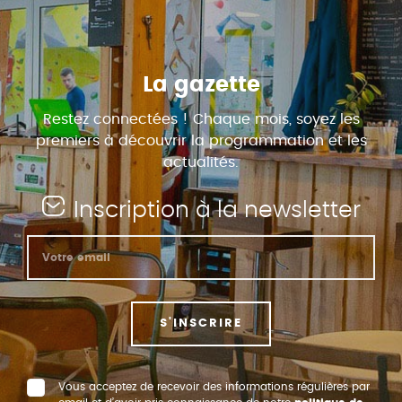
La gazette
Restez connectées ! Chaque mois, soyez les
premiers à découvrir la programmation et les
actualités.
Inscription à la newsletter
S'INSCRIRE
Vous acceptez de recevoir des informations régulières par