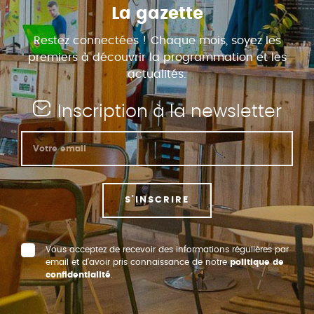
La gazette
Restez connectées ! Chaque mois, soyez les
premiers à découvrir la programmation et les
actualités.
Inscription à la newsletter
S'INSCRIRE
Vous acceptez de recevoir des informations régulières par
email et d’avoir pris connaissance de notre
politique de
confidentialité
.