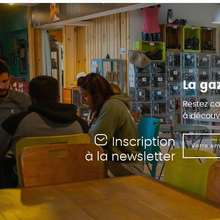
La ga
Restez co
à découvr
Inscription
à la newsletter