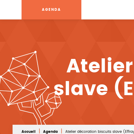
AGENDA
Atelie
slave (
|
|
Accueil
Agenda
Atelier décoration biscuits slave (Eff