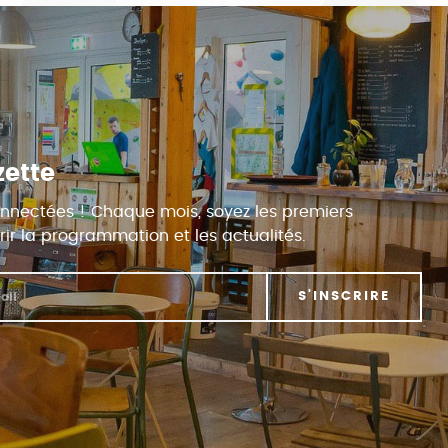
zette
nnectées ! Chaque mois, soyez les premiers
ir la programmation et les actualités.
S'INSCRIRE