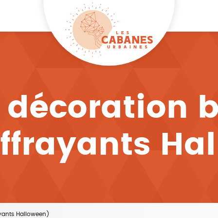
r décoration b
Effrayants Ha
rayants Halloween)