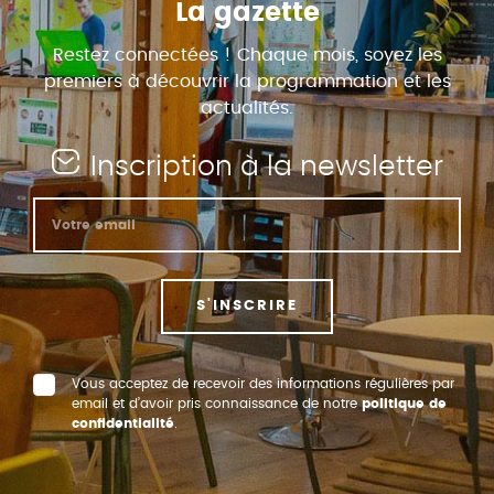
La gazette
Restez connectées ! Chaque mois, soyez les
premiers à découvrir la programmation et les
actualités.
Inscription à la newsletter
S'INSCRIRE
Vous acceptez de recevoir des informations régulières par
email et d’avoir pris connaissance de notre
politique de
confidentialité
.