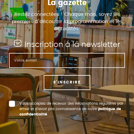
La gazette
Restez connectées ! Chaque mois, soyez les
premiers à découvrir la programmation et les
actualités.
Inscription à la newsletter
S'INSCRIRE
Vous acceptez de recevoir des informations régulières par
email et d’avoir pris connaissance de notre
politique de
confidentialité
.